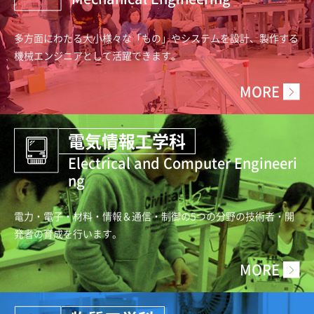
多方面にわたる大小様々な「もの」やシステムを設計、
製作する
機械エンジニアとして活躍できます。
MORE
電気情報工学科
Electrical and Computer Engineeri
ng
電力・電子・材料・情報＆通信・制御の5つの分野の技
術者・開
発者の育成を行います。
MORE