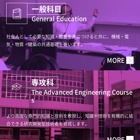
一般科目
General Education
社会人として必要な知識・教養を身につけると共に、
機械・電
気・物質・建築の共通基礎を養います。
MORE
専攻科
The Advanced Engineering Course
s
より高度な専門的知識と技術を教授し、知識や技術を
有機的に結
合できる研究開発型技術者を育成します。
MORE