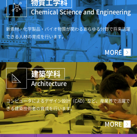
物質工学科
Chemical Science and Engineering
新素材・化学製品・バイオ物質が関わるあらゆる分野
で将来活躍
できる人材の育成を行います。
MORE
建築学科
Architecture
コンピュータによるデザイン設計（CAD）など、産業
界で活躍で
きる建築技術者の育成を行います。
MORE