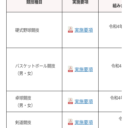
競技種目
実施要項
組み合
令和4年7月
実施要項
硬式野球競技
バスケットボール競技
令和4年7
実施要項
（男・女）
卓球競技
令和4年7月
実施要項
（男・女）
令和4
実施要項
剣道競技