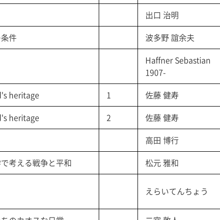
出口 治明
の条件
波多野 誼余夫
Haffner Sebastian
1907-
s heritage
1
佐藤 健寿
s heritage
2
佐藤 健寿
高田 博行
哲学で考える戦争と平和
松元 雅和
えらいてんちょう