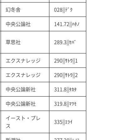
幻冬舎
028||ﾃﾞｸ
中央公論社
141.72||ﾊﾀﾉ
草思社
289.3||ｾﾊﾞ
エクスナレッジ
290||ｻﾄｳ||1
エクスナレッジ
290||ｻﾄｳ||2
中央公論新社
311.8||ﾀｶﾀ
中央公論新社
319.8||ﾏﾂﾓ
イースト・プレ
335||ｴﾗｲ
ス