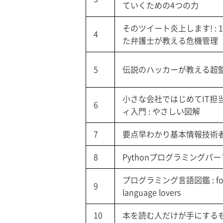
ていくための4つの力
そのツイート炎上します! :
4
た弁護士が教える危機管理
5
伝説のハッカーが教える超
小さな会社ではじめてIT担
6
ィ入門 : やさしい図解
7
要点早わかり基本情報技術
8
Pythonプログラミングパ
プログラミング言語図鑑 : for 
9
language lovers
10
本を読む人だけが手にする