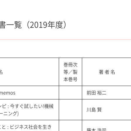
一覧（2019年度）
巻冊次
名
等／製
著 者 名
本巻号
 memos
前田 裕二
 : 今すぐ試したい!機械
川島 賢
ーニング)
と : ビジネス社会を生き
藤本 浩司