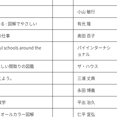
小山 敏行
る : 図解でやさしい
有光 隆
の仕事
奥田 百子
schools around the
パイインターナシ
ョナル
て楽しい間取りの図鑑
ザ・ハウス
えよう。
三浦 丈典
永田 博義
数学
平出 治久
: オールカラー図解
仁平 宣弘