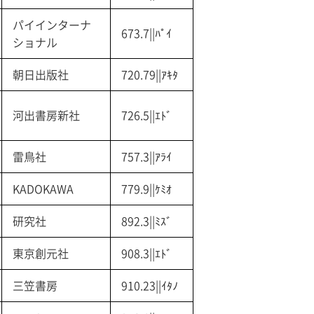
パイインターナ
673.7||ﾊﾟｲ
ショナル
朝日出版社
720.79||ｱｷﾀ
河出書房新社
726.5||ｴﾄﾞ
雷鳥社
757.3||ｱﾗｲ
KADOKAWA
779.9||ｹﾐｵ
研究社
892.3||ﾐｽﾞ
東京創元社
908.3||ｴﾄﾞ
三笠書房
910.23||ｲﾀﾉ