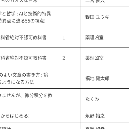
才たちのカオスな日常
二宮 敦人
哲学 : AIと技術的特異
野田 ユウキ
特異点に迫る55の視点!
 文科省絶対不認可教科書
1
薬理凶室
 文科省絶対不認可教科書
2
薬理凶室
よい文章の書き方 : 論
福地 健太郎
るようになる方法
りませんが、微分積分を教
たくみ
ロからはじめる!
永野 裕之
率統計
平岡 和幸