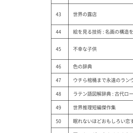
43
世界の露店
44
絵を見る技術 : 名画の構造
45
不幸な子供
46
色の辞典
47
ウチら棺桶まで永遠のラン
48
ラテン語図解辞典 : 古代ロ
49
世界推理短編傑作集
50
眠れないほどおもしろい恋