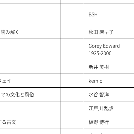
BSH
を読み解く
秋田 麻早子
Gorey Edward
1925-2000
新井 美樹
ウェイ
kemio
ーマの文化と風俗
水谷 智洋
江戸川 乱歩
する古文
板野 博行