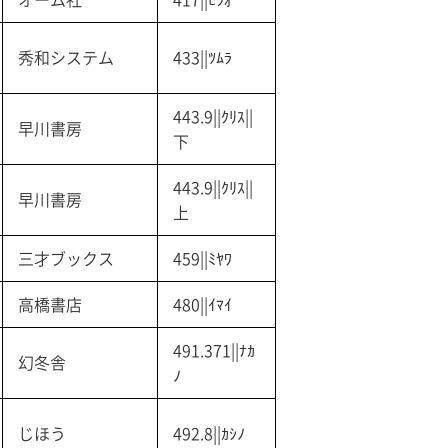
秀和システム
433||ﾂﾑﾗ
443.9||ｸﾘｽ||
早川書房
下
443.9||ｸﾘｽ||
早川書房
上
三才ブックス
459||ﾐﾔﾜ
高橋書店
480||ｲﾏｲ
491.371||ﾅｶ
幻冬舎
ﾉ
じほう
492.8||ｶｼﾉ