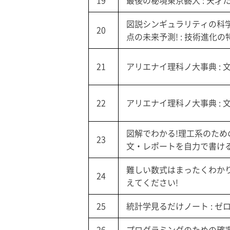
19
最後の秘境東京藝大 : 天
図説シンギュラリティの科学と
20
点の未来予測! : 技術進化の
21
アリエナイ理科ノ大事典 :
22
アリエナイ理科ノ大事典 :
図解でわかる!理工系のための
23
文・レポートを自力で書け
難しい数式はまったくわか
24
えてください!
25
統計学見るだけノート : ゼ
26
プログラミングのための確