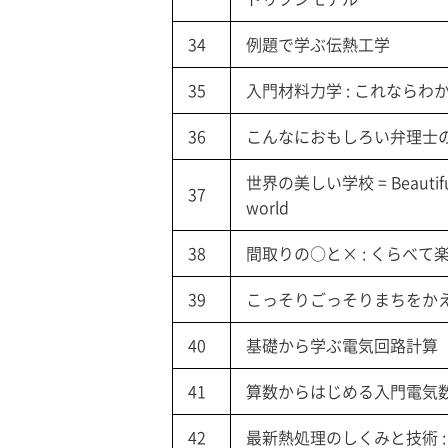
34
例題で学ぶ伝熱工学
35
入門材料力学 : これならわか
36
こんなにおもしろい弁理士
世界の美しい学校 = Beautiful 
37
world
38
間取りの○と× : くらべ
39
こっそりごっそりまちをか
40
基礎から学ぶ電気回路計算
41
算数からはじめる入門電気
42
最新熱処理のしくみと技術 