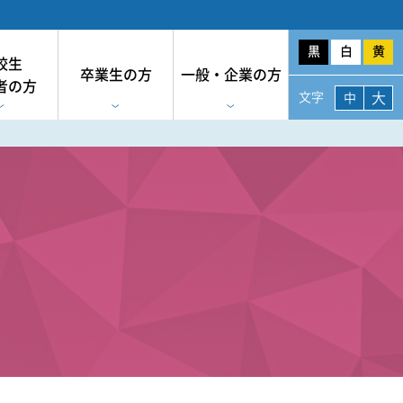
黒
白
黄
校生
卒業生の方
一般・企業の方
者の方
大
文字
中