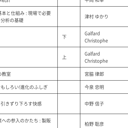
本と仕組み : 現場で必要
津村 ゆかり
 分析の基礎
Galfard
下
Christophe
Galfard
上
Christophe
の教室
宮脇 律郎
おもしろい!進化のふしぎ
今泉 忠明
人を引きずり下ろす快感
中野 信子
への参入のかたち : 製販
柏野 聡彦