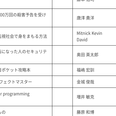
 100万回の殺害予告を受け
唐澤 貴洋
Mitnick Kevin
監視社会で身をまもる方法
David
当になった人のセキュリテ
奥田 英太郎
者ポケット攻略本
福嶋 宏訓
ーフェクトマスター
金城 俊哉
programming
増井 敏克
もの
藤原 和博