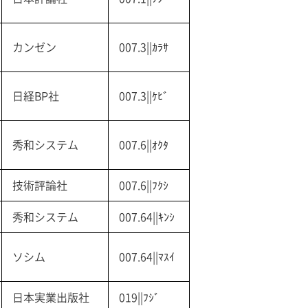
カンゼン
007.3||ｶﾗｻ
日経BP社
007.3||ｹﾋﾞ
秀和システム
007.6||ｵｸﾀ
技術評論社
007.6||ﾌｸｼ
秀和システム
007.64||ｷﾝｼ
ソシム
007.64||ﾏｽｲ
日本実業出版社
019||ﾌｼﾞ