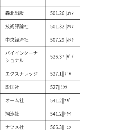
森北出版
501.26||ｺﾔﾏ
技術評論社
501.32||ｱﾘﾐ
中央経済社
507.29||ｵｸﾀ
パイインターナ
526.37||ﾊﾟｲ
ショナル
エクスナレッジ
527.1||ｻﾞﾊ
彰国社
527||ﾐｳﾗ
オーム社
541.2||ﾅｶﾞ
翔泳社
541.2||ﾋﾗｲ
ナツメ社
566.3||ﾆﾋﾗ