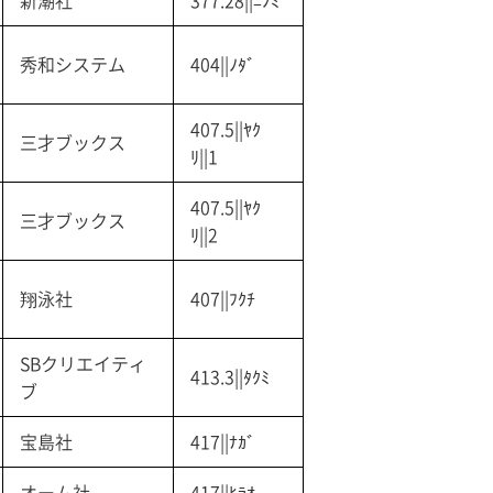
新潮社
377.28||ﾆﾉﾐ
秀和システム
404||ﾉﾀﾞ
407.5||ﾔｸ
三才ブックス
ﾘ||1
407.5||ﾔｸ
三才ブックス
ﾘ||2
翔泳社
407||ﾌｸﾁ
SBクリエイティ
413.3||ﾀｸﾐ
ブ
宝島社
417||ﾅｶﾞ
オーム社
417||ﾋﾗｵ