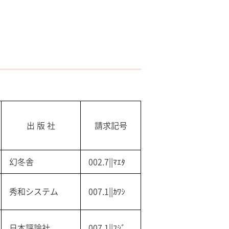
出 版 社
請求記号
幻冬舎
002.7||ﾏｴﾀ
秀和システム
007.1||ｶﾜｼ
日本評論社
007.1||ﾌｼﾞ