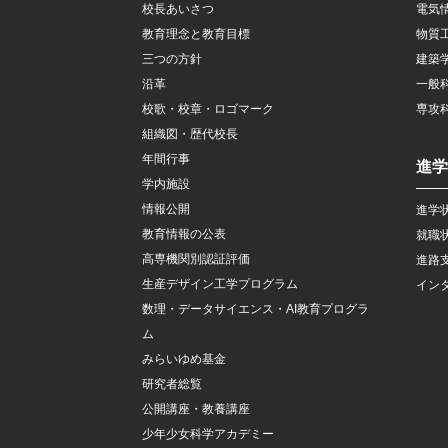
校長あいさつ
電気
教育理念と教育目標
物質
三つの方針
建築
沿革
一般
校歌・校章・ロゴマーク
専攻
組織図・歴代校長
年間行事
進学
学内施設
情報公開
進学
教育情報の公表
就職
高専機関別認証評価
進路
生産デザイン工学プログラム
イン
数理・データサイエンス・AI教育プログラ
ム
みらいゆめ基金
研究者総覧
公開講座・教養講座
少年少女科学アカデミー