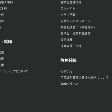
情報工学科
通学と交通指導
工学科
アルバイト
学科
クラブ活動
科目
先輩からのメッセージ
科
学生相談窓口（学生専用）
奨学金・授業料免除等
傷害保険
・就職
保健管理・指導
状況
状況
教務関係
支援
ターンシップについて
行事予定
卒業証明書等の発行手続きについて
Webシラバス