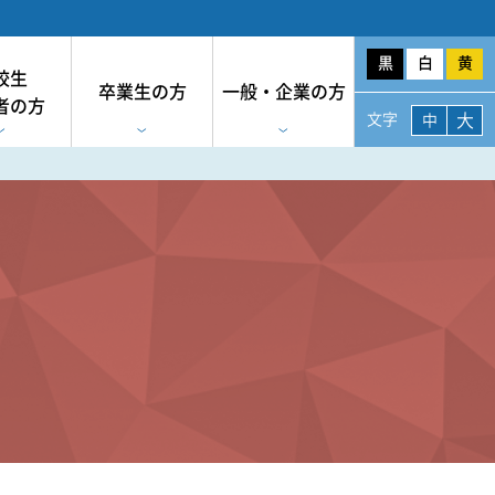
黒
白
黄
校生
卒業生の方
一般・企業の方
者の方
大
文字
中