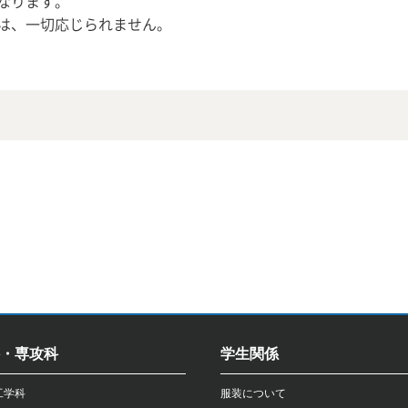
なります。
は、一切応じられません。
・専攻科
学生関係
工学科
服装について