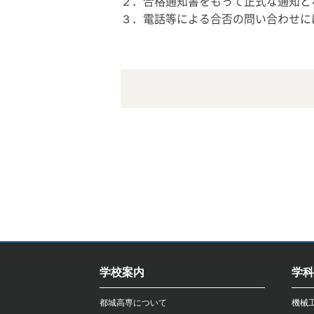
２．合格通知書をもって正式な通知と
３．電話等による合否の問い合わせに
学校案内
学科
都城高専について
機械