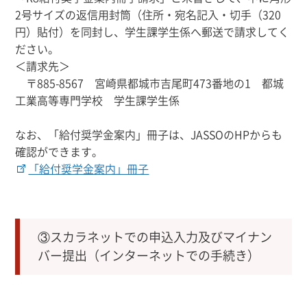
2
号サイズの返信用封筒（住所・宛名記入・切手（
320
円）貼付）を同封し、学生課学生係へ郵送で請求してく
ださい。
＜請求先＞
〒
885-8567
宮崎県都城市吉尾町
473
番地の
1 都城
工業高等専門学校 学生課学生係
なお、「給付奨学金案内」冊子は、JASSOのHPからも
確認ができます。
「給付奨学金案内」冊子
③スカラネットでの申込入力及びマイナン
バー提出（インターネットでの手続き）