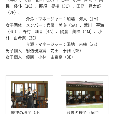
橋 倭斗（3C）、那須 晃樹（3C）、田島 蒼太郎
（2E）、
介添・マネージャー：加藤 海人（1M）
女子団体：
メンバー：兵藤 美咲（5A）、荒川 琴海
（4C）、野村 莉音（4A）、隅倉 美咲（4M）、小
林 由希奈（3E）
介添・マネージャー：湯地 未徠（3E）
男子個人：射道優秀賞 前田 泰雅（3E）
女子個人：優勝 小林 由希奈（3E）
競技の様子（小
競技の様子（男子