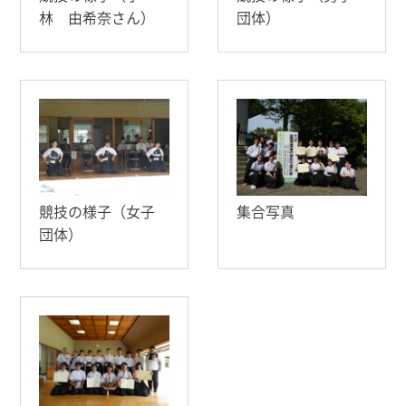
林 由希奈さん）
団体）
競技の様子（女子
集合写真
団体）