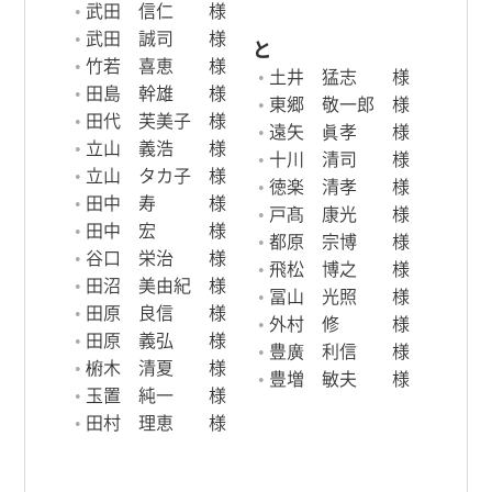
武田 信仁 様
武田 誠司 様
と
竹若 喜恵 様
土井 猛志 様
田島 幹雄 様
東郷 敬一郎 様
田代 芙美子 様
遠矢 眞孝 様
立山 義浩 様
十川 清司 様
立山 タカ子 様
徳楽 清孝 様
田中 寿 様
戸髙 康光 様
田中 宏 様
都原 宗博 様
谷口 栄治 様
飛松 博之 様
田沼 美由紀 様
冨山 光照 様
田原 良信 様
外村 修 様
田原 義弘 様
豊廣 利信 様
椨木 清夏 様
豊増 敏夫 様
玉置 純一 様
田村 理恵 様