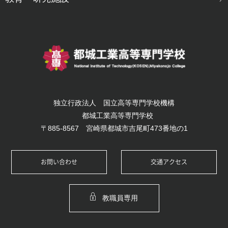
独立行政法人 国立高等専門学校機構
都城工業高等専門学校
〒885-8567 宮崎県都城市吉尾町473番地の1
お問い合わせ
交通アクセス
教職員専用