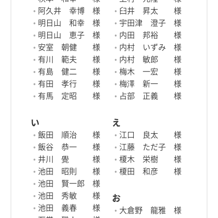
阿久井 幸博 様
臼井 昇太 様
明日山 和幸 様
宇田津 澄子 様
明日山 恵子 様
内田 邦裕 様
安室 朝健 様
内村 いずみ 様
有川 範夫 様
内村 敏郎 様
有島 健二 様
梅木 一宏 様
有田 孝行 様
梅澤 新一 様
有馬 定昭 様
占部 正義 様
い
え
飯田 順治 様
江口 良太 様
飯谷 恭一 様
江藤 ただ子 様
井川 覺 様
榎木 栄樹 様
池田 昭則 様
榎田 和彦 様
池田 賢一郎 様
池田 秀敏 様
お
池田 義春 様
大倉野 龍雅 様