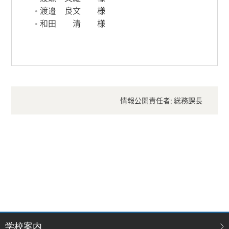
渡邉 良文 様
和田 清 様
情報公開責任者: 総務課長
学校案内