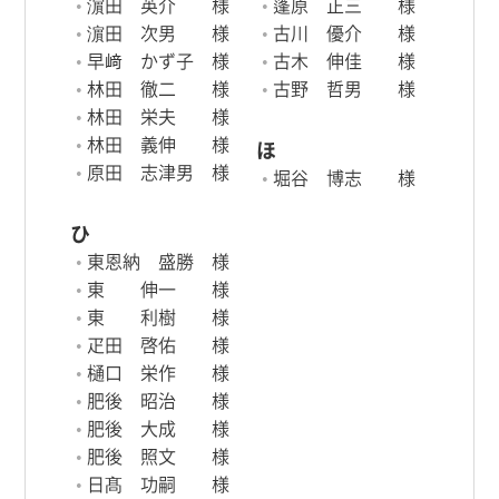
濵田 英介 様
蓬原 正三 様
濵田 次男 様
古川 優介 様
早﨑 かず子 様
古木 伸佳 様
林田 徹二 様
古野 哲男 様
林田 栄夫 様
林田 義伸 様
ほ
原田 志津男 様
堀谷 博志 様
ひ
東恩納 盛勝 様
東 伸一 様
東 利樹 様
疋田 啓佑 様
樋口 栄作 様
肥後 昭治 様
肥後 大成 様
肥後 照文 様
日髙 功嗣 様