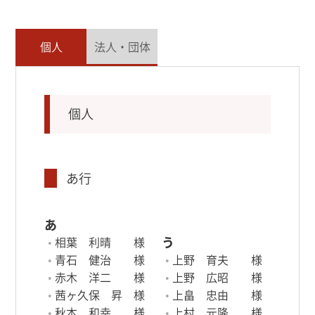
個人
法人・団体
個人
あ行
あ
う
相葉 利晴 様
青石 健治 様
上野 育夫 様
赤木 洋二 様
上野 広昭 様
茜ヶ久保 昇 様
上畠 忠由 様
秋本 和幸 様
上村 元隆 様