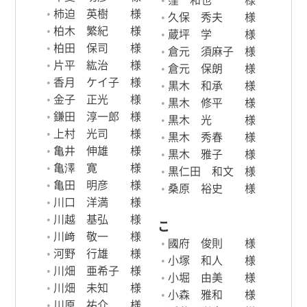
柿迫 英樹 様
久保 秀夫 様
柏木 繁紀 様
蔵坪 学 様
柏田 保司 様
倉元 須麻子 様
片平 紘治 様
倉元 保朗 様
香月 ケイ子 様
黒木 和承 様
金子 正光 様
黒木 修平 様
鎌田 淳一郎 様
黒木 光 様
上村 光司 様
黒木 秀春 様
亀井 伸雄 様
黒木 雅子 様
亀澤 寛 様
黒仁田 和文 様
亀田 明彦 様
桑原 裕史 様
川口 洋満 様
川越 基弘 様
こ
川﨑 敬一 様
國府 俊則 様
河野 行雄 様
小塚 和人 様
川畑 亜希子 様
小堀 由美 様
川畑 未知 様
小森 雅和 様
川原 祐介 様