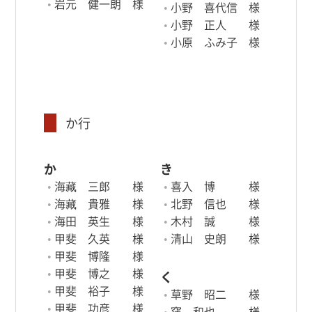
岩元 健一朗 様
小野 喜代信 様
小野 正人 様
小原 ふみ子 様
か行
か
き
海藏 三郎 様
喜入 博 様
海藏 貴雅 様
北野 信也 様
海田 英生 様
木村 誠 様
甲斐 久英 様
清山 史朗 様
甲斐 博隆 様
甲斐 博之 様
く
甲斐 裕子 様
草野 昭二 様
甲斐 功彦 様
窪 和也 様